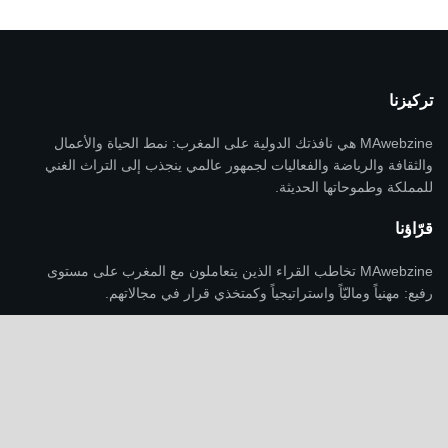
تركيزنا
MAwebzine هي نافذتك الدولية على المغرب: نمط الحياة والأعمال
والثقافة والرياضة والفعاليات لجمهور عالمي ينجذب إلى التراث الغني
للمملكة وطموحاتها الحديثة.
قرّاؤنا
MAwebzine تخاطب القراء الذين يتعاملون مع المغرب على مستوى
رفيع: مهنياً وماليّاً واستراتيجياً وكمتخذي قرار في مجالاتهم.
منهجنا
يتم دمج نمط الحياة والثقافة والاستثمار كسياق ومؤشرات للتحول
الاقتصادي والموضع الإقليمي والملف الدولي المتنامي للمغرب، وليس
كترفيه منفصل.